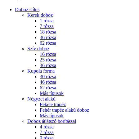
Doboz stílus
Kerek doboz
1 rózsa
7 rózsa
18 rózsa
36 rózsa
62 rózsa
Szív doboz
16 rózsa
25 rózsa
36 rózsa
Kupola forma
30 rózsa
46 rózsa
62 rózsa
Más típusok
Négyzet alakú
Fekete trapéz
Fehér trapéz alakú doboz
Más típusok
Doboz átlátszó borítással
4 rózsa
7 rózsa
9 rózsa