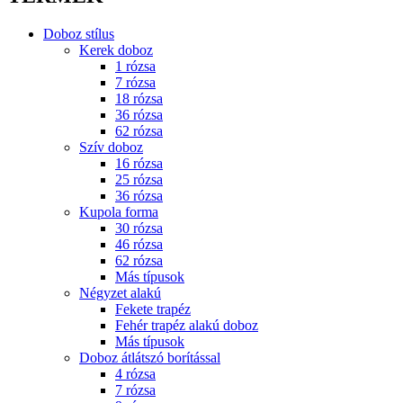
Doboz stílus
Kerek doboz
1 rózsa
7 rózsa
18 rózsa
36 rózsa
62 rózsa
Szív doboz
16 rózsa
25 rózsa
36 rózsa
Kupola forma
30 rózsa
46 rózsa
62 rózsa
Más típusok
Négyzet alakú
Fekete trapéz
Fehér trapéz alakú doboz
Más típusok
Doboz átlátszó borítással
4 rózsa
7 rózsa