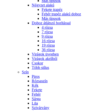
Más típusok
Négyzet alakú
Fekete trapéz
Fehér trapéz alakú doboz
Más típusok
Doboz átlátszó borítással
4 rózsa
7 rózsa
9 rózsa
16 rózsa
19 rózsa
36 rózsa
Virágok üvegben
Virágok akrilból
Csokor
Több stílus
Szín
Piros
Rózsaszín
Kék
Fekete
Fehér
Sárga
Lila
Szivárvány