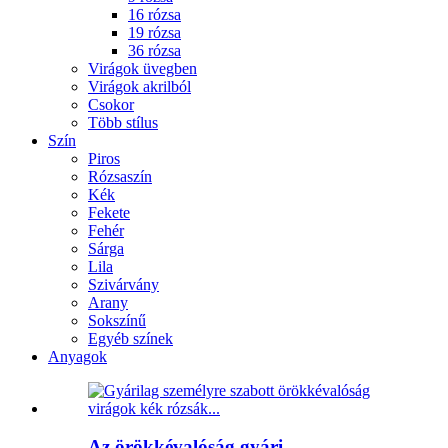
16 rózsa
19 rózsa
36 rózsa
Virágok üvegben
Virágok akrilból
Csokor
Több stílus
Szín
Piros
Rózsaszín
Kék
Fekete
Fehér
Sárga
Lila
Szivárvány
Arany
Sokszínű
Egyéb színek
Anyagok
Az örökkévalóság gyári