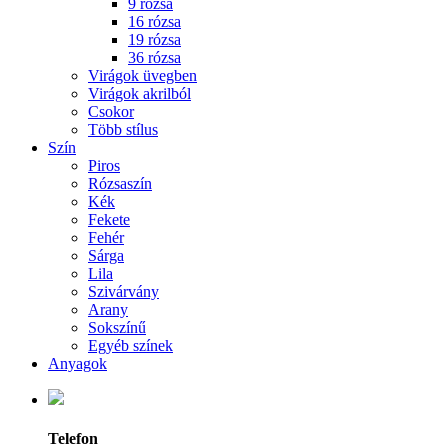
9 rózsa
16 rózsa
19 rózsa
36 rózsa
Virágok üvegben
Virágok akrilból
Csokor
Több stílus
Szín
Piros
Rózsaszín
Kék
Fekete
Fehér
Sárga
Lila
Szivárvány
Arany
Sokszínű
Egyéb színek
Anyagok
Telefon