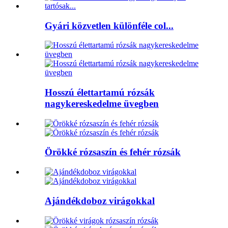
Gyári közvetlen különféle col...
Hosszú élettartamú rózsák
nagykereskedelme üvegben
Örökké rózsaszín és fehér rózsák
Ajándékdoboz virágokkal