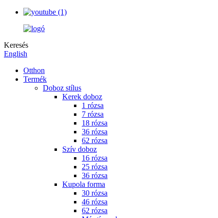
Keresés
English
Otthon
Termék
Doboz stílus
Kerek doboz
1 rózsa
7 rózsa
18 rózsa
36 rózsa
62 rózsa
Szív doboz
16 rózsa
25 rózsa
36 rózsa
Kupola forma
30 rózsa
46 rózsa
62 rózsa