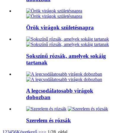
Örök virágok születésnapra
Sokszínű rózsák, amelyek sokáig
tartanak
A legcsodálatosabb virágok
dobozban
Szerelem és rózsák
1
2
3
4
5
6
Következő >
>>
1/28. oldal