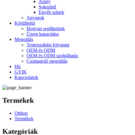
Arany
Sokszínű
Egyéb színek
Anyagok
Körülbelül
Hogyan segíthetünk
Üzem kapacitása
Megoldás
Testreszabási folyamat
OEM és ODM
OEM és ODM szolgáltatás
Csomagoló megoldás
Hír
GYIK
Kapcsolatok
Termékek
Otthon
Termékek
Kategóriák