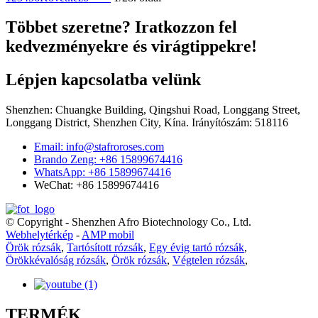
Többet szeretne? Iratkozzon fel
kedvezményekre és virágtippekre!
Lépjen kapcsolatba velünk
Shenzhen: Chuangke Building, Qingshui Road, Longgang Street,
Longgang District, Shenzhen City, Kína. Irányítószám: 518116
Email: info@stafroroses.com
Brando Zeng: +86 15899674416
WhatsApp: +86 15899674416
WeChat: +86 15899674416
© Copyright - Shenzhen Afro Biotechnology Co., Ltd.
Webhelytérkép
-
AMP mobil
Örök rózsák
,
Tartósított rózsák
,
Egy évig tartó rózsák
,
Örökkévalóság rózsák
,
Örök rózsák
,
Végtelen rózsák
,
TERMÉK