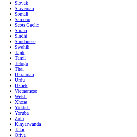
Slovak
Slovenian
Somali
Samoan
Scots Gaelic
Shona
Sindhi
Sundanese
Swahili
Tajik
Tamil
Telugu
Thai
Ukrainian
Urdu
Uzbek
Vietnamese
Welsh
Xhosa
Yiddish
Yoruba
Zulu
Kinyarwanda
Tatar
Oriya