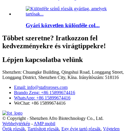
Gyári közvetlen különféle col...
Többet szeretne? Iratkozzon fel
kedvezményekre és virágtippekre!
Lépjen kapcsolatba velünk
Shenzhen: Chuangke Building, Qingshui Road, Longgang Street,
Longgang District, Shenzhen City, Kína. Irányítószám: 518116
Email: info@stafroroses.com
Brando Zeng: +86 15899674416
WhatsApp: +86 15899674416
WeChat: +86 15899674416
© Copyright - Shenzhen Afro Biotechnology Co., Ltd.
Webhelytérkép
-
AMP mobil
Örök rózsák
,
Tartósított rózsák
,
Egy évig tartó rózsák
,
Végtelen