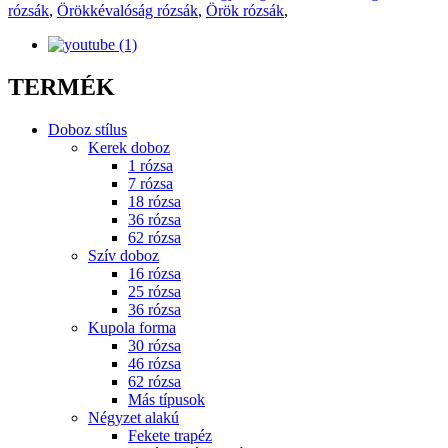
rózsák
,
Örökkévalóság rózsák
,
Örök rózsák
,
TERMÉK
Doboz stílus
Kerek doboz
1 rózsa
7 rózsa
18 rózsa
36 rózsa
62 rózsa
Szív doboz
16 rózsa
25 rózsa
36 rózsa
Kupola forma
30 rózsa
46 rózsa
62 rózsa
Más típusok
Négyzet alakú
Fekete trapéz