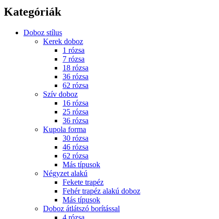
Kategóriák
Doboz stílus
Kerek doboz
1 rózsa
7 rózsa
18 rózsa
36 rózsa
62 rózsa
Szív doboz
16 rózsa
25 rózsa
36 rózsa
Kupola forma
30 rózsa
46 rózsa
62 rózsa
Más típusok
Négyzet alakú
Fekete trapéz
Fehér trapéz alakú doboz
Más típusok
Doboz átlátszó borítással
4 rózsa