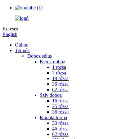
Keresés
English
Otthon
Termék
Doboz stílus
Kerek doboz
1 rózsa
7 rózsa
18 rózsa
36 rózsa
62 rózsa
Szív doboz
16 rózsa
25 rózsa
36 rózsa
Kupola forma
30 rózsa
46 rózsa
62 rózsa