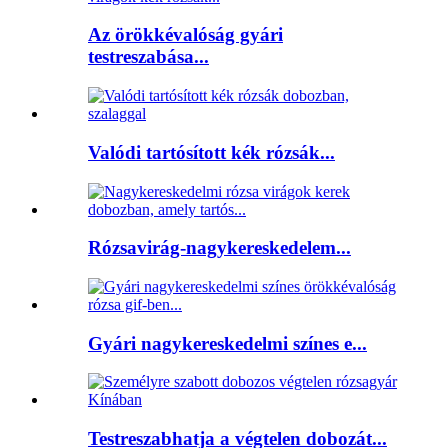
Az örökkévalóság gyári
testreszabása...
Valódi tartósított kék rózsák...
Rózsavirág-nagykereskedelem...
Gyári nagykereskedelmi színes e...
Testreszabhatja a végtelen dobozát...