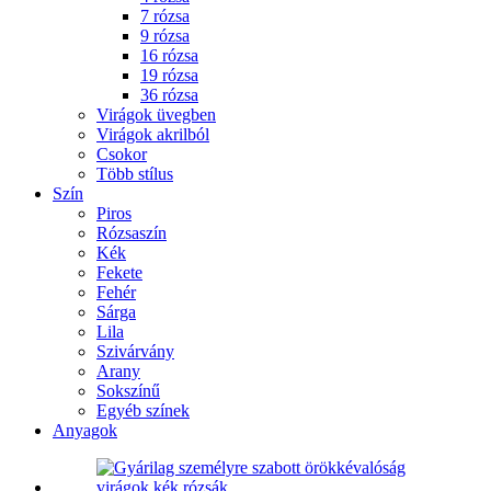
7 rózsa
9 rózsa
16 rózsa
19 rózsa
36 rózsa
Virágok üvegben
Virágok akrilból
Csokor
Több stílus
Szín
Piros
Rózsaszín
Kék
Fekete
Fehér
Sárga
Lila
Szivárvány
Arany
Sokszínű
Egyéb színek
Anyagok