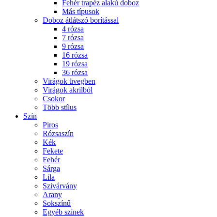
Fehér trapéz alakú doboz
Más típusok
Doboz átlátszó borítással
4 rózsa
7 rózsa
9 rózsa
16 rózsa
19 rózsa
36 rózsa
Virágok üvegben
Virágok akrilból
Csokor
Több stílus
Szín
Piros
Rózsaszín
Kék
Fekete
Fehér
Sárga
Lila
Szivárvány
Arany
Sokszínű
Egyéb színek