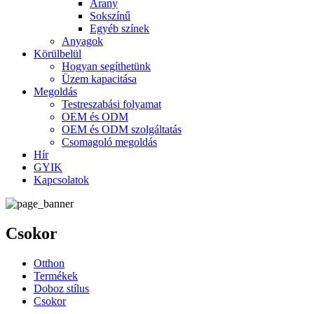
Arany
Sokszínű
Egyéb színek
Anyagok
Körülbelül
Hogyan segíthetünk
Üzem kapacitása
Megoldás
Testreszabási folyamat
OEM és ODM
OEM és ODM szolgáltatás
Csomagoló megoldás
Hír
GYIK
Kapcsolatok
Csokor
Otthon
Termékek
Doboz stílus
Csokor