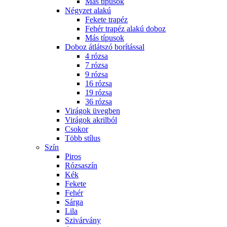
Más típusok
Négyzet alakú
Fekete trapéz
Fehér trapéz alakú doboz
Más típusok
Doboz átlátszó borítással
4 rózsa
7 rózsa
9 rózsa
16 rózsa
19 rózsa
36 rózsa
Virágok üvegben
Virágok akrilból
Csokor
Több stílus
Szín
Piros
Rózsaszín
Kék
Fekete
Fehér
Sárga
Lila
Szivárvány