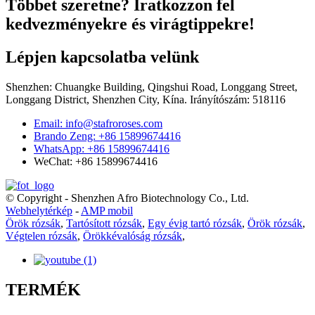
Többet szeretne? Iratkozzon fel
kedvezményekre és virágtippekre!
Lépjen kapcsolatba velünk
Shenzhen: Chuangke Building, Qingshui Road, Longgang Street,
Longgang District, Shenzhen City, Kína. Irányítószám: 518116
Email: info@stafroroses.com
Brando Zeng: +86 15899674416
WhatsApp: +86 15899674416
WeChat: +86 15899674416
© Copyright - Shenzhen Afro Biotechnology Co., Ltd.
Webhelytérkép
-
AMP mobil
Örök rózsák
,
Tartósított rózsák
,
Egy évig tartó rózsák
,
Örök rózsák
,
Végtelen rózsák
,
Örökkévalóság rózsák
,
TERMÉK