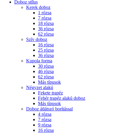
Doboz stílus
Kerek doboz
1 rózsa
7 rózsa
18 rózsa
36 rózsa
62 rózsa
Szív doboz
16 rózsa
25 rózsa
36 rózsa
Kupola forma
30 rózsa
46 rózsa
62 rózsa
Más típusok
Négyzet alakú
Fekete trapéz
Fehér trapéz alakú doboz
Más típusok
Doboz átlátszó borítással
4 rózsa
7 rózsa
9 rózsa
16 rózsa