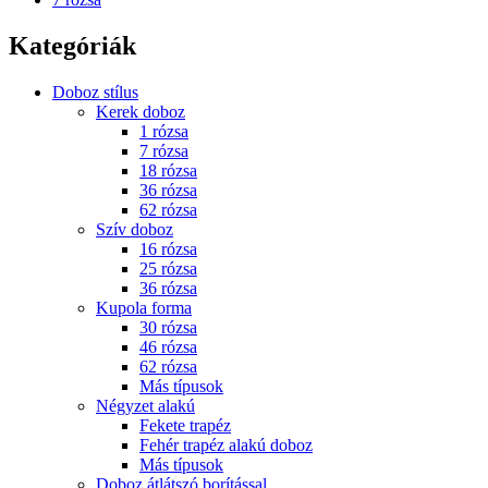
Kategóriák
Doboz stílus
Kerek doboz
1 rózsa
7 rózsa
18 rózsa
36 rózsa
62 rózsa
Szív doboz
16 rózsa
25 rózsa
36 rózsa
Kupola forma
30 rózsa
46 rózsa
62 rózsa
Más típusok
Négyzet alakú
Fekete trapéz
Fehér trapéz alakú doboz
Más típusok
Doboz átlátszó borítással