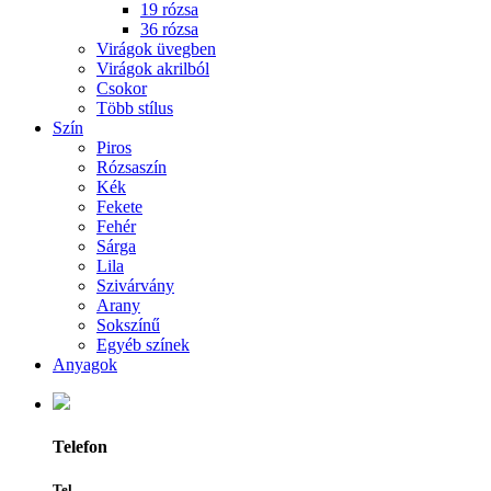
19 rózsa
36 rózsa
Virágok üvegben
Virágok akrilból
Csokor
Több stílus
Szín
Piros
Rózsaszín
Kék
Fekete
Fehér
Sárga
Lila
Szivárvány
Arany
Sokszínű
Egyéb színek
Anyagok
Telefon
Tel