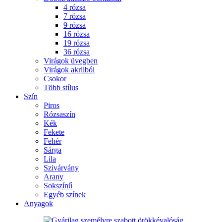
4 rózsa
7 rózsa
9 rózsa
16 rózsa
19 rózsa
36 rózsa
Virágok üvegben
Virágok akrilból
Csokor
Több stílus
Szín
Piros
Rózsaszín
Kék
Fekete
Fehér
Sárga
Lila
Szivárvány
Arany
Sokszínű
Egyéb színek
Anyagok