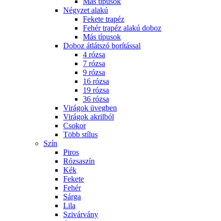
Más típusok
Négyzet alakú
Fekete trapéz
Fehér trapéz alakú doboz
Más típusok
Doboz átlátszó borítással
4 rózsa
7 rózsa
9 rózsa
16 rózsa
19 rózsa
36 rózsa
Virágok üvegben
Virágok akrilból
Csokor
Több stílus
Szín
Piros
Rózsaszín
Kék
Fekete
Fehér
Sárga
Lila
Szivárvány