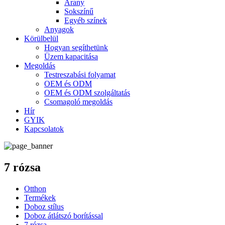
Arany
Sokszínű
Egyéb színek
Anyagok
Körülbelül
Hogyan segíthetünk
Üzem kapacitása
Megoldás
Testreszabási folyamat
OEM és ODM
OEM és ODM szolgáltatás
Csomagoló megoldás
Hír
GYIK
Kapcsolatok
7 rózsa
Otthon
Termékek
Doboz stílus
Doboz átlátszó borítással
7 rózsa