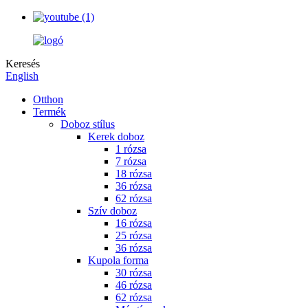
Keresés
English
Otthon
Termék
Doboz stílus
Kerek doboz
1 rózsa
7 rózsa
18 rózsa
36 rózsa
62 rózsa
Szív doboz
16 rózsa
25 rózsa
36 rózsa
Kupola forma
30 rózsa
46 rózsa
62 rózsa