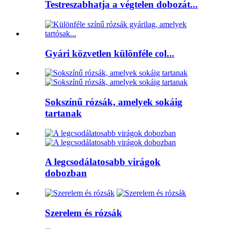
Testreszabhatja a végtelen dobozát...
Gyári közvetlen különféle col...
Sokszínű rózsák, amelyek sokáig
tartanak
A legcsodálatosabb virágok
dobozban
Szerelem és rózsák