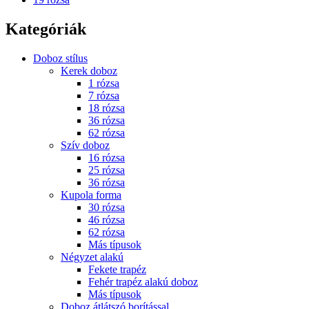
Kategóriák
Doboz stílus
Kerek doboz
1 rózsa
7 rózsa
18 rózsa
36 rózsa
62 rózsa
Szív doboz
16 rózsa
25 rózsa
36 rózsa
Kupola forma
30 rózsa
46 rózsa
62 rózsa
Más típusok
Négyzet alakú
Fekete trapéz
Fehér trapéz alakú doboz
Más típusok
Doboz átlátszó borítással