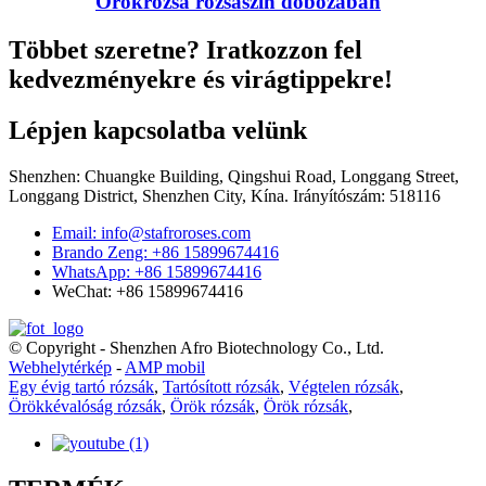
Örökrózsa rózsaszín dobozában
Többet szeretne? Iratkozzon fel
kedvezményekre és virágtippekre!
Lépjen kapcsolatba velünk
Shenzhen: Chuangke Building, Qingshui Road, Longgang Street,
Longgang District, Shenzhen City, Kína. Irányítószám: 518116
Email: info@stafroroses.com
Brando Zeng: +86 15899674416
WhatsApp: +86 15899674416
WeChat: +86 15899674416
© Copyright - Shenzhen Afro Biotechnology Co., Ltd.
Webhelytérkép
-
AMP mobil
Egy évig tartó rózsák
,
Tartósított rózsák
,
Végtelen rózsák
,
Örökkévalóság rózsák
,
Örök rózsák
,
Örök rózsák
,