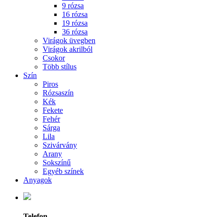
9 rózsa
16 rózsa
19 rózsa
36 rózsa
Virágok üvegben
Virágok akrilból
Csokor
Több stílus
Szín
Piros
Rózsaszín
Kék
Fekete
Fehér
Sárga
Lila
Szivárvány
Arany
Sokszínű
Egyéb színek
Anyagok
Telefon