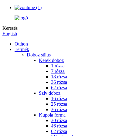
Keresés
English
Otthon
Termék
Doboz stílus
Kerek doboz
1 rózsa
7 rózsa
18 rózsa
36 rózsa
62 rózsa
Szív doboz
16 rózsa
25 rózsa
36 rózsa
Kupola forma
30 rózsa
46 rózsa
62 rózsa