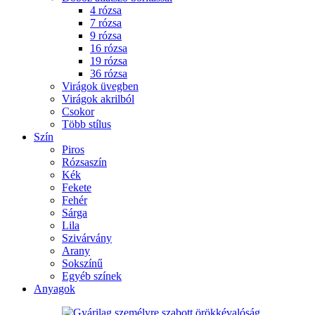
4 rózsa
7 rózsa
9 rózsa
16 rózsa
19 rózsa
36 rózsa
Virágok üvegben
Virágok akrilból
Csokor
Több stílus
Szín
Piros
Rózsaszín
Kék
Fekete
Fehér
Sárga
Lila
Szivárvány
Arany
Sokszínű
Egyéb színek
Anyagok