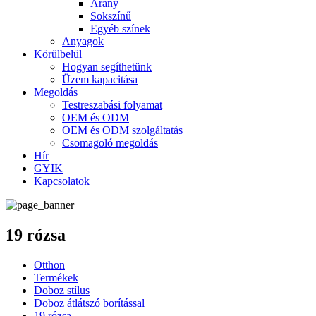
Arany
Sokszínű
Egyéb színek
Anyagok
Körülbelül
Hogyan segíthetünk
Üzem kapacitása
Megoldás
Testreszabási folyamat
OEM és ODM
OEM és ODM szolgáltatás
Csomagoló megoldás
Hír
GYIK
Kapcsolatok
19 rózsa
Otthon
Termékek
Doboz stílus
Doboz átlátszó borítással
19 rózsa