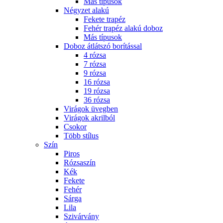
Más típusok
Négyzet alakú
Fekete trapéz
Fehér trapéz alakú doboz
Más típusok
Doboz átlátszó borítással
4 rózsa
7 rózsa
9 rózsa
16 rózsa
19 rózsa
36 rózsa
Virágok üvegben
Virágok akrilból
Csokor
Több stílus
Szín
Piros
Rózsaszín
Kék
Fekete
Fehér
Sárga
Lila
Szivárvány